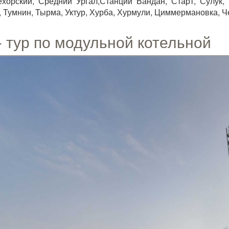
хорский, Средний Ургал,Станции Вандан, Старт, Сулук, 
, Тумнин, Тырма, Уктур, Хурба, Хурмули, Циммермановка, Ч
- тур по модульной котельной