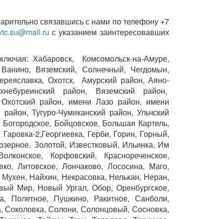
варительно связавшись с нами по телефону +7
tc.su@mail.ru
с указанием заинтересовавших
включая: Хабаровск, Комсомольск-на-Амуре,
, Ванино, Вяземский, Солнечный, Чегдомын,
ереяславка, Охотск, Амурский район, Аяно-
хнебуреинский район, Вяземский район,
 Охотский район, имени Лазо район, имени
район, Тугуро-Чумиканский район, Ульчский
, Богородское, Бойцовское, Большая Картель,
 Гаровка-2,Георгиевка, Герби, Горин, Горный,
аозерное, Золотой, Известковый, Ильинка, Им
Волконское, Корфовский, Краснореченское,
вко, Литовское, Лончаково, Лососина, Маго,
 Мухен, Найхин, Некрасовка, Нелькан, Неран,
вый Мир, Новый Ургал, Обор, Оренбургское,
а, Полетное, Пушкино, Ракитное, Санболи,
а, Соколовка, Солони, Солонцовый, Сосновка,