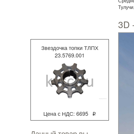
Средне
Тулучи
3D 
Звездочка топки ТЛПХ
23.5769.001
Цена с НДС: 6695
q
Данный товар вы