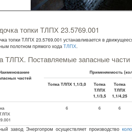
дочка топки ТЛПХ 23.5769.001
чка топки ТЛПХ 23.5769.001 устанавливается в движущеес
ным полотном прямого хода
ТЛПХ
.
а ТЛПХ. Поставляемые запасные части (
Наименование
Применяемость (кол
апасных частей
Топка ТЛПХ 1,1/3,0
Топка
Топка
ТЛПХ
ТЛПХ
1,1/3,5
1,1/4,25
ка
6
6
6
 ТЛПХ
69.001
ьный завод Энергопром осуществляет производство
кол