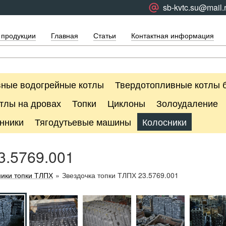
sb-kvtc.su@mail.
 продукции
Главная
Статьи
Контактная информация
ные водогрейные котлы
Твердотопливные котлы 
тлы на дровах
Топки
Циклоны
Золоудаление
нники
Тягодутьевые машины
Колосники
3.5769.001
ики топки ТЛПХ
»
Звездочка топки ТЛПХ 23.5769.001