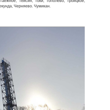
Таежное, Тейсин, Токи, Тополево, Троицкое,
екунда, Черняево. Чумикан.