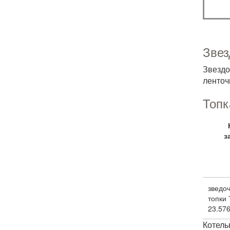
Звез
Звездо
ленточ
Топк
з
зведоч
топки
23.57
Котел