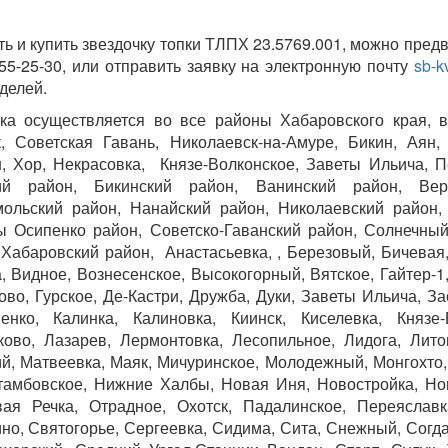
.
ть и купить звездочку топки ТЛПХ 23.5769.001, можно пред
255-25-30, или отправить заявку на электронную почту
sb-kv
делей.
ка осуществляется во все районы Хабаровского края, 
, Советская Гавань, Николаевск-на-Амуре, Бикин, Аян
, Хор, Некрасовка, Князе-Волконское, Заветы Ильича, П
ий район, Бикинский район, Ванинский район, Вер
ольский район, Нанайский район, Николаевский район,
 Осипенко район, Советско-Гаванский район, Солнечный 
 Хабаровский район, Анастасьевка, , Березовый, Бичевая
, Видное, Вознесенское, Высокогорный, Вятское, Гайтер-1,
ово, Гурское, Де-Кастри, Дружба, Дуки, Заветы Ильича, З
енко, Калинка, Калиновка, Киинск, Киселевка, Князе-
ково, Лазарев, Лермонтовка, Лесопильное, Лидога, Лито
й, Матвеевка, Маяк, Мичуринское, Молодежный, Монгохто,
амбовское, Нижние Халбы, Новая Иня, Новостройка, Но
ая Речка, Отрадное, Охотск, Падалинское, Переяславк
но, Святогорье, Сергеевка, Сидима, Сита, Снежный, Согд