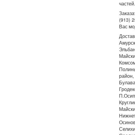
частей
Заказа
(913) 
Вас мо
Достав
Амурск
Эльбан
Майск
Комсом
Полины
район,
Булава
Гродек
П.Осип
Кругли
Майски
Нижнет
Осинов
Селихи