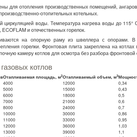
ны для отопления производственных помещений, ангаров, 
производственно-отопительных котельных.
й циркуляцией воды. Температура нагрева воды до 115° 
, ECOFLAM и отечественных горелок.
ливаются на опорную раму из швеллера с опорами. В 
крепления горелки. Фронтовая плита закреплена на котла
топочную камеру котлов для осмотра без разбора фронтово
газовых котлов
2
3
ов
Отапливаемая площадь, м
Отапливаемый объем, м
Мощност
4000
12000
0,34
5000
15000
0,43
6000
18000
0,5
7000
21000
0,6
8000
24000
0,7
10000
30000
0,86
11000
33000
0,95
12000
36000
1,03
13000
39000
1,1