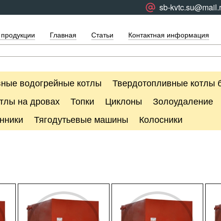
sb-kvtc.su@mail.
 продукции
Главная
Статьи
Контактная информация
ные водогрейные котлы
Твердотопливные котлы 
тлы на дровах
Топки
Циклоны
Золоудаление
нники
Тягодутьевые машины
Колосники