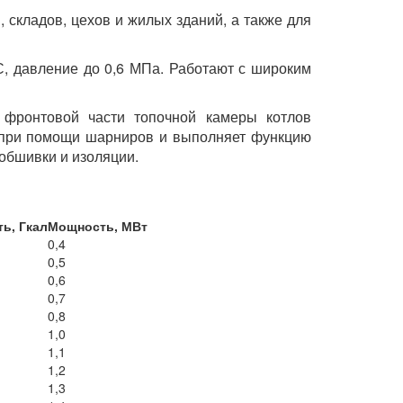
складов, цехов и жилых зданий, а также для
С, давление до 0,6 МПа. Работают с широким
фронтовой части топочной камеры котлов
х при помощи шарниров и выполняет функцию
й обшивки и изоляции.
ь, Гкал
Мощность, МВт
0,4
0,5
0,6
0,7
0,8
1,0
1,1
1,2
1,3