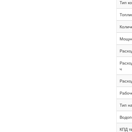
Тип ко
Топли
Колич
Мощно
Расхо
Расхо
ч
Расхо
Рабоче
Тип н
Водоп
КПД т