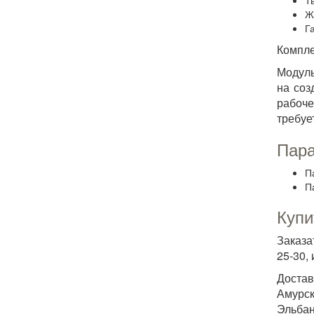
Тв
Ж
Г
Компле
Модуль
на соз
рабоче
требуе
Пара
П
П
Купи
Заказа
25-30,
Достав
Амурск
Эльбан