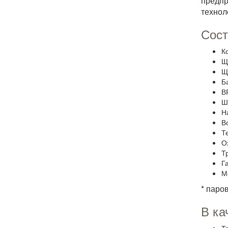
предп
технол
Сост
Ко
Щ
Щ
Ба
ВР
Ш
Н
В
Т
О
Т
Г
М
* паро
В ка