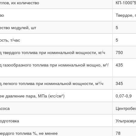
тлов, их количество
КП-1000*5
во
Твердое, 
ество модулей, шт
5
сть, т/час
5
д твердого топлива при номинальной мощности, кг/ч
750
д газообразного топлива при номинальной мощно, м³/
435
д легкого топлива при номинальной мощности, м³/ч
345
е давление пара, МПа (кгс/см²)
0,07-0,9
асоса
Центробе
одготовка
Ультразву
вердого топлива %, не менее
78