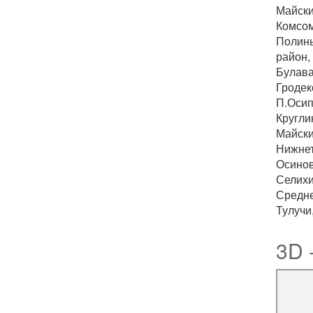
Майск
Комсом
Полины
район,
Булава
Гродек
П.Осип
Кругли
Майски
Нижнет
Осинов
Селихи
Средне
Тулучи
3D 