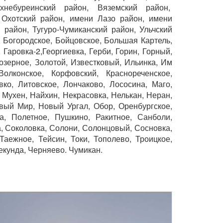
хнебуреинский район, Вяземский район,
 Охотский район, имени Лазо район, имени
район, Тугуро-Чумиканский район, Ульчский
, Богородское, Бойцовское, Большая Картель,
 Гаровка-2,Георгиевка, Герби, Горин, Горный,
аозерное, Золотой, Известковый, Ильинка, Им
Волконское, Корфовский, Краснореченское,
вко, Литовское, Лончаково, Лососина, Маго,
 Мухен, Найхин, Некрасовка, Нелькан, Неран,
вый Мир, Новый Ургал, Обор, Оренбургское,
а, Полетное, Пушкино, Ракитное, Санболи,
а, Соколовка, Солони, Солонцовый, Сосновка,
Таежное, Тейсин, Токи, Тополево, Троицкое,
екунда, Черняево. Чумикан.