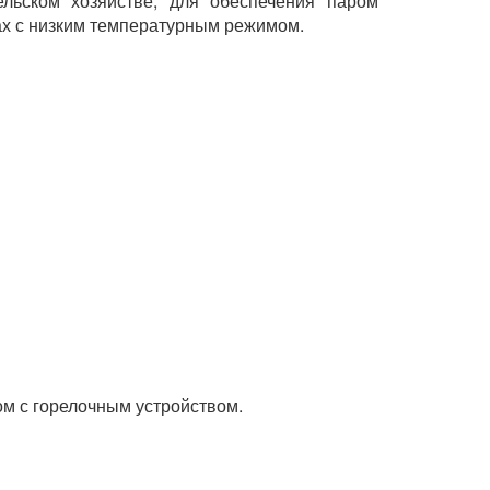
льском хозяйстве, для обеспечения паром
х с низким температурным режимом.
ом с горелочным устройством.