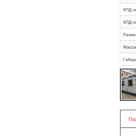
КПД л
КПД г
Разме
Масса,
Габар
Па