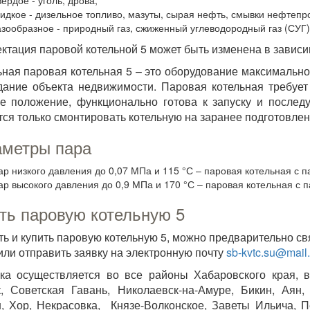
ердое - уголь, дрова;
идкое - дизельное топливо, мазуты, сырая нефть, смывки нефтепро
азообразное - природный газ, сжиженный углеводородный газ (СУГ)
ктация паровой котельной 5 может быть изменена в зависим
ная паровая котельная 5 – это оборудование максимально
дание объекта недвижимости. Паровая котельная требуе
е положение, функционально готова к запуску и послед
тся только смонтировать котельную на заранее подготовле
метры пара
ар низкого давления до 0,07 МПа и 115 °С – паровая котельная с 
ар высокого давления до 0,9 МПа и 170 °С – паровая котельная с п
ть паровую котельную 5
ть и купить паровую котельную 5, можно предварительно св
 или отправить заявку на электронную почту
sb-kvtc.su@mail.
ка осуществляется во все районы Хабаровского края, 
, Советская Гавань, Николаевск-на-Амуре, Бикин, Аян
, Хор, Некрасовка, Князе-Волконское, Заветы Ильича, П