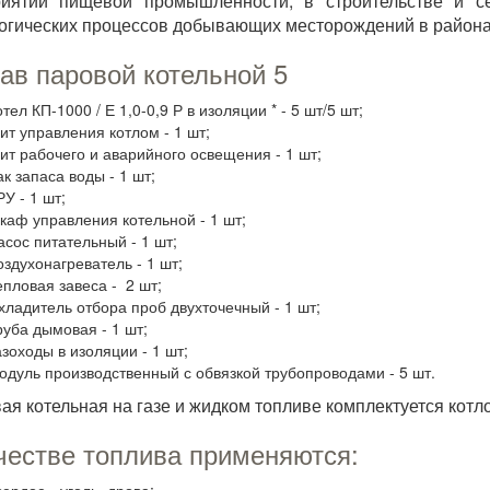
риятий пищевой промышленности, в строительстве и се
огических процессов добывающих месторождений в района
ав паровой котельной 5
тел КП-1000 / Е 1,0-0,9 Р в изоляции * - 5 шт/5 шт;
ит управления котлом - 1 шт;
ит рабочего и аварийного освещения - 1 шт;
к запаса воды - 1 шт;
У - 1 шт;
каф управления котельной - 1 шт;
асос питательный - 1 шт;
оздухонагреватель - 1 шт;
епловая завеса - 2 шт;
хладитель отбора проб двухточечный - 1 шт;
руба дымовая - 1 шт;
азоходы в изоляции - 1 шт;
одуль производственный с обвязкой трубопроводами - 5 шт.
вая котельная на газе и жидком топливе комплектуется котл
честве топлива применяются: