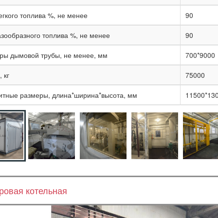
егкого топлива %, не менее
90
азообразного топлива %, не менее
90
ры дымовой трубы, не менее, мм
700*9000
 кг
75000
итные размеры, длина*ширина*высота, мм
11500*13
ровая котельная