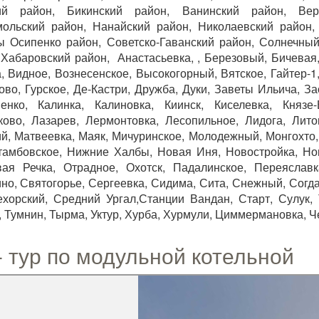
ий район, Бикинский район, Ванинский район, Вер
ольский район, Нанайский район, Николаевский район,
 Осипенко район, Советско-Гаванский район, Солнечный 
 Хабаровский район, Анастасьевка, , Березовый, Бичевая
, Видное, Вознесенское, Высокогорный, Вятское, Гайтер-1,
ово, Гурское, Де-Кастри, Дружба, Дуки, Заветы Ильича, З
енко, Калинка, Калиновка, Киинск, Киселевка, Князе-
ково, Лазарев, Лермонтовка, Лесопильное, Лидога, Лито
й, Матвеевка, Маяк, Мичуринское, Молодежный, Монгохто,
амбовское, Нижние Халбы, Новая Иня, Новостройка, Но
ая Речка, Отрадное, Охотск, Падалинское, Переяславк
но, Святогорье, Сергеевка, Сидима, Сита, Снежный, Согд
хорский, Средний Ургал,Станции Вандан, Старт, Сулук, 
, Тумнин, Тырма, Уктур, Хурба, Хурмули, Циммермановка, Ч
- тур по модульной котельной