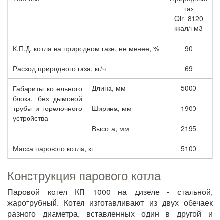
газ
Qir=8120
ккал/нм3
К.П.Д. котла на природном газе, не менее, %
90
Расход природного газа, кг/ч
69
Длина, мм
5000
Габариты котельного
блока, без дымовой
трубы и горелочного
Ширина, мм
1900
устройства
Высота, мм
2195
Масса парового котла, кг
5100
Конструкция парового котла
Паровой котел КП 1000 на дизеле - стальной,
жаротрубный. Котел изготавливают из двух обечаек
разного диаметра, вставленных один в другой и