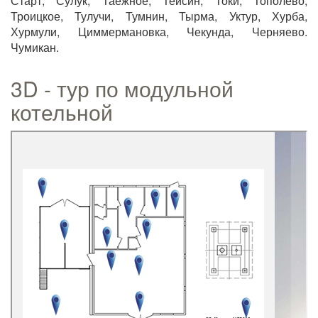
Старт, Сулук, Таежное, Тейсин, Токи, Тополево,
Троицкое, Тулучи, Тумнин, Тырма, Уктур, Хурба,
Хурмули, Циммермановка, Чекунда, Черняево.
Чумикан.
3D - тур по модульной
котельной