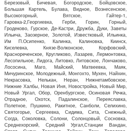
Березовый, Бичевая, Богородское, Бойцовское,
Большая Картель, Булава, Видное, Вознесенское,
Высокогорный, Вятское, Гайтер-1,
Гаровка-2,Георгиевка, Герби, Горин, Горный,
Гродеково, Гурское, Де-Кастри, Дружба, Дуки, Заветы
Ильича, Заозерное, Золотой, Известковый, Ильинка,
Им П.Осипенко, Калинка, Калиновка, Киинск,
Киселевка, Князе-Волконское, Корфовский,
Краснореченское, Кругликово, Лазарев, Лермонтовка,
Лесопильное, Лидога, Литовко, Литовское, Лончаково,
Лососина, Маго, Майский, Матвеевка, Маяк,
Мичуринское, Молодежный, Монгохто, Мухен, Найхин,
Некрасовка, Нелькан, Неран, Нижнетамбовское,
Нижние Халбы, Новая Иня, Новостройка, Новый Мир,
Новый Ургал, Обор, Оренбургское, Осиновая Речка,
Отрадное, Охотск, Падалинское, Переяславка,
Полетное, Пушкино, Ракитное, Санболи, Селихино,
Святогорье, Сергеевка, Сидима, Сита, Снежный,
Согда, Соколовка, Солони, Солонцовый, Сосновка,
Среднехорский, Средний Ургал,Станции Вандан,