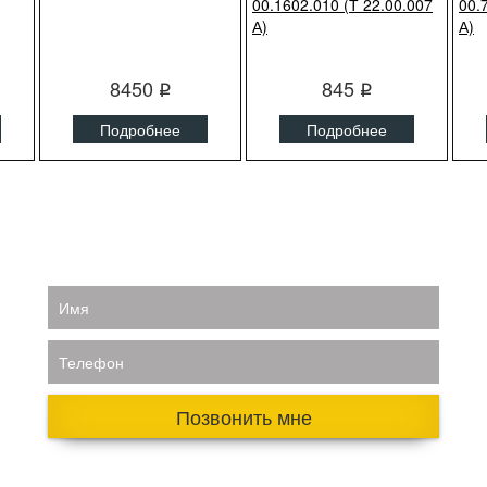
00.1602.010 (Т 22.00.007
00.
А)
А)
8450
845
q
q
Подробнее
Подробнее
Имя
Телефон
Позвонить мне