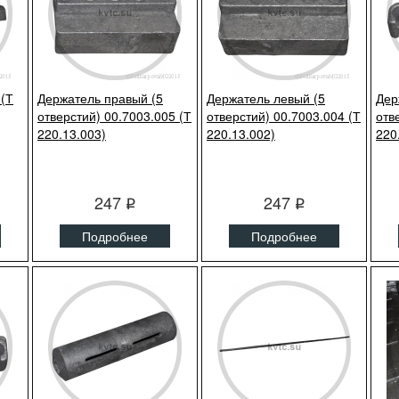
 (Т
Держатель правый (5
Держатель левый (5
Дер
отверстий) 00.7003.005 (Т
отверстий) 00.7003.004 (Т
отв
220.13.003)
220.13.002)
220
247
247
q
q
Подробнее
Подробнее