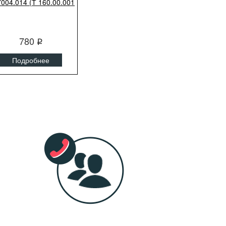
7004.014 (Т 160.00.001
780
q
Подробнее