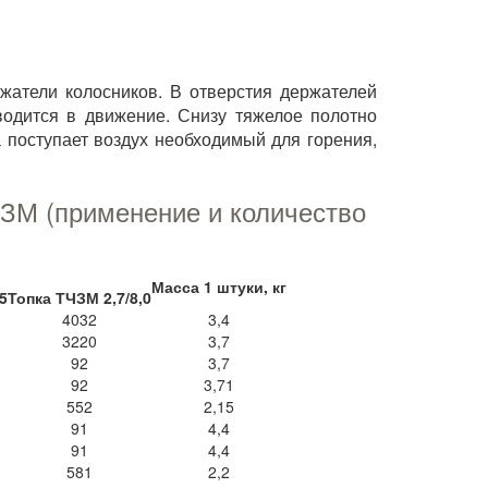
жатели колосников. В отверстия держателей
водится в движение. Снизу тяжелое полотно
поступает воздух необходимый для горения,
ЧЗМ (применение и количество
Масса 1 штуки, кг
5
Топка ТЧЗМ 2,7/8,0
4032
3,4
3220
3,7
92
3,7
92
3,71
552
2,15
91
4,4
91
4,4
581
2,2