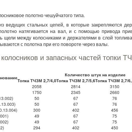
осниковое полотно чешуйчатого типа.
из ведущих стальных цепей, в которые закрепляются дер
олотно натягивается на вал, и с помощью привода при
ь щели между колосниками и держателями в слой топлива 
ываются с полотна при его повороте через валы.
колосников и запасных частей топки Т
Количество штук на изделие
енование
Топка ТЧЗМ 2,7/4,0
Топка ТЧЗМ 2,7/5,6
Топка ТЧЗМ 2,7/6,
2058
2814
3150
1750
2345
2660
13.002)
50
67
76
.13.003)
50
67
76
0.13.004)
300
402
456
.001)
49
67
75
.002)
49
67
75
.2)
294
402
450