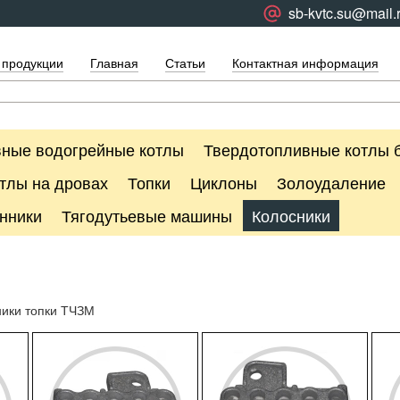
sb-kvtc.su@mail.
 продукции
Главная
Статьи
Контактная информация
ные водогрейные котлы
Твердотопливные котлы 
тлы на дровах
Топки
Циклоны
Золоудаление
нники
Тягодутьевые машины
Колосники
ники топки ТЧЗМ