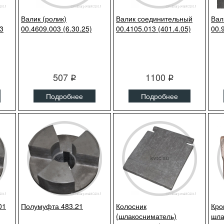
Валик (ролик)
Валик соединительный
Вал
3
00.4609.003 (6.30.25)
00.4105.013 (401.4.05)
00.
507
1100
q
q
Подробнее
Подробнее
01
Полумуфта 483.21
Колосник
Кро
(шлакосниматель)
шла