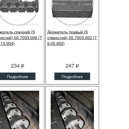
жатель средний (5
Держатель правый (6
ерстий) 00.7003.006 (Т
отверстий) 00.7003.002 (Т
.13.004)
9.05.002)
234
247
q
q
Подробнее
Подробнее