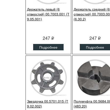
Держатель левый (6
Держатель средний (6
отверстий) 00.7003.001 (Т
отверстий) 00.7003.00
9.05.001)
(6.30.2)
247
247
q
q
Подробнее
Подробнее
Звездочка 00.5701.015 (Т
Полумуфта 00.5684.0
9.02.002)
(483.20)