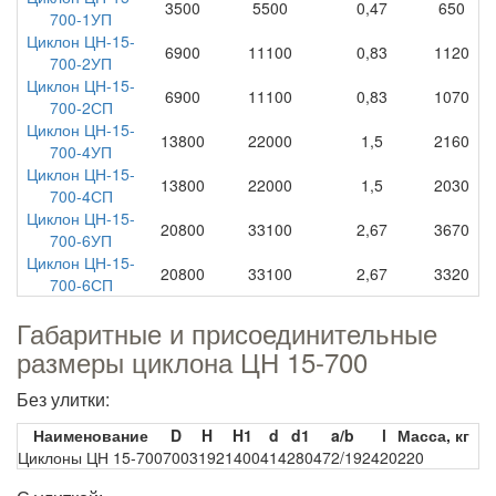
3500
5500
0,47
650
700-1УП
Циклон ЦН-15-
6900
11100
0,83
1120
700-2УП
Циклон ЦН-15-
6900
11100
0,83
1070
700-2СП
Циклон ЦН-15-
13800
22000
1,5
2160
700-4УП
Циклон ЦН-15-
13800
22000
1,5
2030
700-4СП
Циклон ЦН-15-
20800
33100
2,67
3670
700-6УП
Циклон ЦН-15-
20800
33100
2,67
3320
700-6СП
Габаритные и присоединительные
размеры циклона ЦН 15-700
Без улитки:
Наименование
D
H
H1
d
d1
a/b
l
Масса, кг
Циклоны ЦН 15-700
700
3192
1400
414
280
472/192
420
220