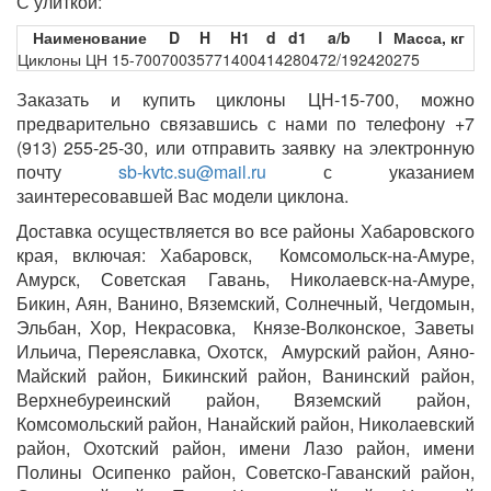
С улиткой:
Наименование
D
H
H1
d
d1
a/b
l
Масса, кг
Циклоны ЦН 15-700
700
3577
1400
414
280
472/192
420
275
Заказать и купить циклоны ЦН-15-700, можно
предварительно связавшись с нами по телефону +7
(913) 255-25-30, или отправить заявку на электронную
почту
sb-kvtc.su@mail.ru
с указанием
заинтересовавшей Вас модели циклона.
Доставка осуществляется во все районы Хабаровского
края, включая: Хабаровск, Комсомольск-на-Амуре,
Амурск, Советская Гавань, Николаевск-на-Амуре,
Бикин, Аян, Ванино, Вяземский, Солнечный, Чегдомын,
Эльбан, Хор, Некрасовка, Князе-Волконское, Заветы
Ильича, Переяславка, Охотск, Амурский район, Аяно-
Майский район, Бикинский район, Ванинский район,
Верхнебуреинский район, Вяземский район,
Комсомольский район, Нанайский район, Николаевский
район, Охотский район, имени Лазо район, имени
Полины Осипенко район, Советско-Гаванский район,