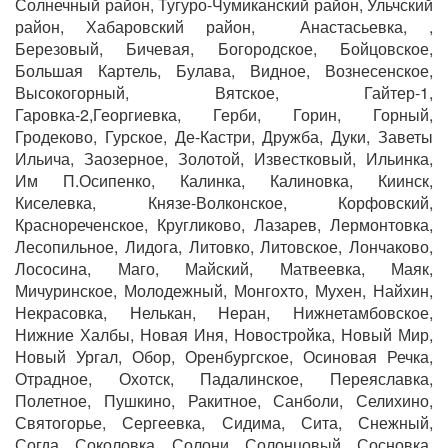
Солнечный район, Тугуро-Чумиканский район, Ульчский
район, Хабаровский район, Анастасьевка, ,
Березовый, Бичевая, Богородское, Бойцовское,
Большая Картель, Булава, Видное, Вознесенское,
Высокогорный, Вятское, Гайтер-1,
Гаровка-2,Георгиевка, Герби, Горин, Горный,
Гродеково, Гурское, Де-Кастри, Дружба, Дуки, Заветы
Ильича, Заозерное, Золотой, Известковый, Ильинка,
Им П.Осипенко, Калинка, Калиновка, Киинск,
Киселевка, Князе-Волконское, Корфовский,
Краснореченское, Кругликово, Лазарев, Лермонтовка,
Лесопильное, Лидога, Литовко, Литовское, Лончаково,
Лососина, Маго, Майский, Матвеевка, Маяк,
Мичуринское, Молодежный, Монгохто, Мухен, Найхин,
Некрасовка, Нелькан, Неран, Нижнетамбовское,
Нижние Халбы, Новая Иня, Новостройка, Новый Мир,
Новый Ургал, Обор, Оренбургское, Осиновая Речка,
Отрадное, Охотск, Падалинское, Переяславка,
Полетное, Пушкино, Ракитное, Санболи, Селихино,
Святогорье, Сергеевка, Сидима, Сита, Снежный,
Согда, Соколовка, Солони, Солонцовый, Сосновка,