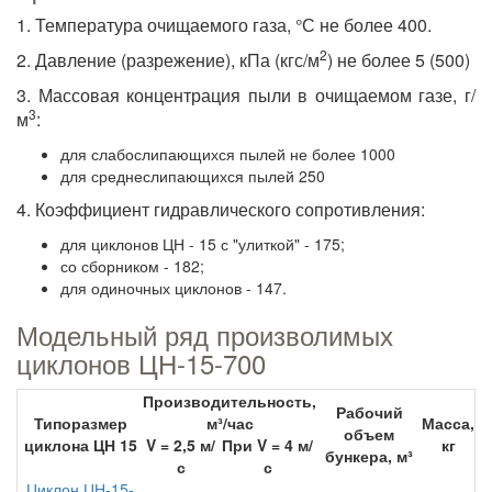
1. Температура очищаемого газа, °С не более 400.
2
2. Давление (разрежение), кПа (кгс/м
) не более 5 (500)
3. Массовая концентрация пыли в очищаемом газе, г/
3
м
:
для слабослипающихся пылей не более 1000
для среднеслипающихся пылей 250
4. Коэффициент гидравлического сопротивления:
для циклонов ЦН - 15 с "улиткой" - 175;
со сборником - 182;
для одиночных циклонов - 147.
Модельный ряд произволимых
циклонов ЦН-15-700
Производительность,
Рабочий
Типоразмер
м³/час
Масса,
объем
циклона ЦН 15
V = 2,5 м/
При V = 4 м/
кг
бункера, м³
с
с
Циклон ЦН-15-