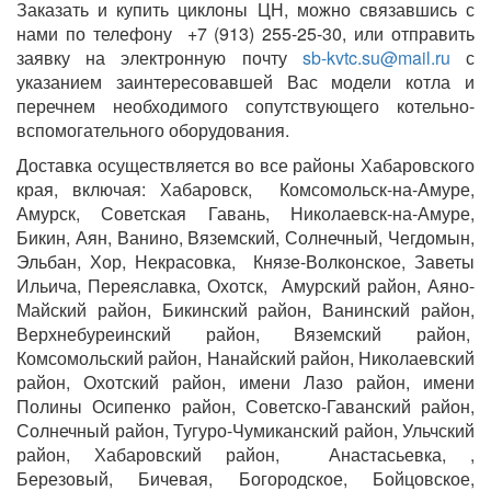
Заказать и купить циклоны ЦН, можно связавшись с
нами по телефону +7 (913) 255-25-30, или отправить
заявку на электронную почту
sb-kvtc.su@mail.ru
с
указанием заинтересовавшей Вас модели котла и
перечнем необходимого сопутствующего котельно-
вспомогательного оборудования.
Доставка осуществляется во все районы Хабаровского
края, включая: Хабаровск, Комсомольск-на-Амуре,
Амурск, Советская Гавань, Николаевск-на-Амуре,
Бикин, Аян, Ванино, Вяземский, Солнечный, Чегдомын,
Эльбан, Хор, Некрасовка, Князе-Волконское, Заветы
Ильича, Переяславка, Охотск, Амурский район, Аяно-
Майский район, Бикинский район, Ванинский район,
Верхнебуреинский район, Вяземский район,
Комсомольский район, Нанайский район, Николаевский
район, Охотский район, имени Лазо район, имени
Полины Осипенко район, Советско-Гаванский район,
Солнечный район, Тугуро-Чумиканский район, Ульчский
район, Хабаровский район, Анастасьевка, ,
Березовый, Бичевая, Богородское, Бойцовское,