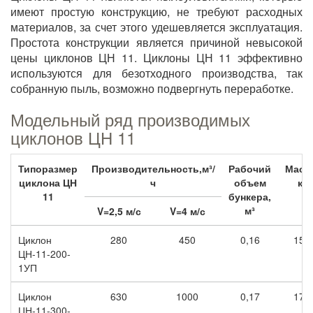
имеют простую конструкцию, не требуют расходных
материалов, за счет этого удешевляется эксплуатация.
Простота конструкции является причиной невысокой
цены циклонов ЦН 11. Циклоны ЦН 11 эффективно
используются для безотходного производства, так
собранную пыль, возможно подвергнуть переработке.
Модельный ряд производимых
циклонов ЦН 11
Типоразмер
Производительность,м³/
Рабочий
Масса
циклона ЦН
ч
объем
кг
11
бункера,
м³
V=2,5 м/с
V=4 м/с
Циклон
280
450
0,16
150
ЦН-11-200-
1УП
Циклон
630
1000
0,17
170
ЦН-11-300-