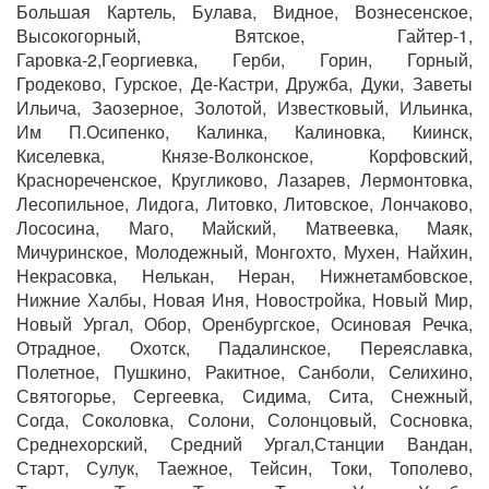
Большая Картель, Булава, Видное, Вознесенское,
Высокогорный, Вятское, Гайтер-1,
Гаровка-2,Георгиевка, Герби, Горин, Горный,
Гродеково, Гурское, Де-Кастри, Дружба, Дуки, Заветы
Ильича, Заозерное, Золотой, Известковый, Ильинка,
Им П.Осипенко, Калинка, Калиновка, Киинск,
Киселевка, Князе-Волконское, Корфовский,
Краснореченское, Кругликово, Лазарев, Лермонтовка,
Лесопильное, Лидога, Литовко, Литовское, Лончаково,
Лососина, Маго, Майский, Матвеевка, Маяк,
Мичуринское, Молодежный, Монгохто, Мухен, Найхин,
Некрасовка, Нелькан, Неран, Нижнетамбовское,
Нижние Халбы, Новая Иня, Новостройка, Новый Мир,
Новый Ургал, Обор, Оренбургское, Осиновая Речка,
Отрадное, Охотск, Падалинское, Переяславка,
Полетное, Пушкино, Ракитное, Санболи, Селихино,
Святогорье, Сергеевка, Сидима, Сита, Снежный,
Согда, Соколовка, Солони, Солонцовый, Сосновка,
Среднехорский, Средний Ургал,Станции Вандан,
Старт, Сулук, Таежное, Тейсин, Токи, Тополево,