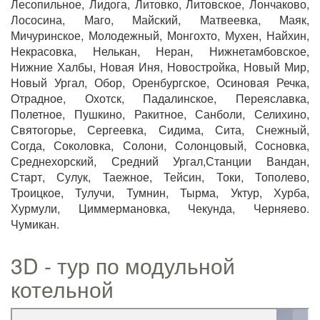
Лесопильное, Лидога, Литовко, Литовское, Лончаково,
Лососина, Маго, Майский, Матвеевка, Маяк,
Мичуринское, Молодежный, Монгохто, Мухен, Найхин,
Некрасовка, Нелькан, Неран, Нижнетамбовское,
Нижние Халбы, Новая Иня, Новостройка, Новый Мир,
Новый Ургал, Обор, Оренбургское, Осиновая Речка,
Отрадное, Охотск, Падалинское, Переяславка,
Полетное, Пушкино, Ракитное, Санболи, Селихино,
Святогорье, Сергеевка, Сидима, Сита, Снежный,
Согда, Соколовка, Солони, Солонцовый, Сосновка,
Среднехорский, Средний Ургал,Станции Вандан,
Старт, Сулук, Таежное, Тейсин, Токи, Тополево,
Троицкое, Тулучи, Тумнин, Тырма, Уктур, Хурба,
Хурмули, Циммермановка, Чекунда, Черняево.
Чумикан.
3D - тур по модульной
котельной