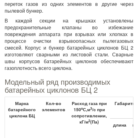
переток газов из одних элементов в другие через
пылевой бункер.
В каждой секции на крышках установлены
предохранительные клапаны во избежание
повреждения аппарата при взрывах или хлопках в
процессе очистки взрывоопасных пылегазовых
смесей. Корпус и бункер батарейных циклонов БЦ 2
изготовляют сварными из листовой стали. Сварные
швы корпусов батарейных циклонов обеспечивают
газоплотность всего циклона.
Модельный ряд производимых
батарейных циклонов БЦ 2
Марка
Кол-во
Расход газа при
Габаритны
o
3
батарейного
элементов
150
С,м
/с при
циклона БЦ
сопротивлении,
2
кГ/м
(Па)
длина
ш