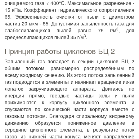
очищаемого газа < 400°С. Максимальное разрежение -
15 кПа. Коэффициент гидравлического сопротивления
65. Эффективность очистки от пыли с диаметром
частиц 20 мкм - 85. Допустимая запыленность газа для
3
слабослипающихся пылей равна 75 г/м
, для
3
среднеслипающихся пылей 35 г/м
.
Принцип работы циклонов БЦ 2
Запыленный газ попадает в секции циклонов БЦ 2
общим потоком, равномерно распределённым по
всему входному сечению. Из этого потока запыленный
газ подводится в элементы и начинает вращение из-за
лопаток закручивающего аппарата. Двигаясь по
инерции прямо, твердые частицы золы и пыли
прижимаются к корпусу циклонного элемента и
спускаются по конической части корпуса вместе с
газовым потоком. Благодаря спиральному вихревому
движению образуется пониженное давление в
середине циклонного элемента, в результате поток
газов из нижней части конуса меняет направление