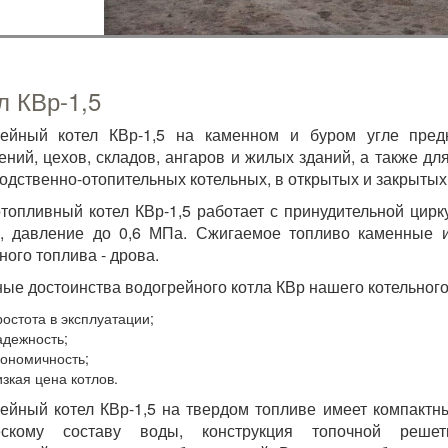
л КВр-1,5
рейный котел КВр-1,5 на каменном и буром угле пред
ний, цехов, складов, ангаров и жилых зданий, а также дл
одственно-отопительных котельных, в открытых и закрытых
топливный котел КВр-1,5 работает с принудительной цир
, давление до 0,6 МПа. Сжигаемое топливо каменные и
ного топлива - дрова.
ые достоинства водогрейного котла КВр нашего котельного
ростота в эксплуатации;
адежность;
кономичность;
изкая цена котлов.
ейный котел КВр-1,5 на твердом топливе имеет компактн
ескому составу воды, конструкция топочной решет