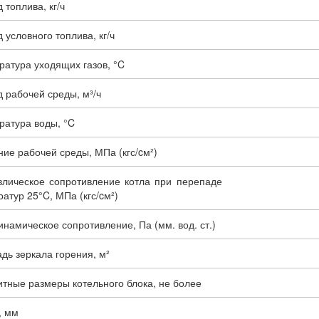
 топлива, кг/ч
 условного топлива, кг/ч
ратура уходящих газов, °C
 рабочей среды, м³/ч
ратура воды, °C
ие рабочей среды, МПа (кгс/cм²)
влическое сопротивление котла при перепаде
атур 25°C, МПа (кгс/cм²)
намическое сопротивление, Па (мм. вод. ст.)
дь зеркала горения, м²
тные размеры котельного блока, не более
, мм