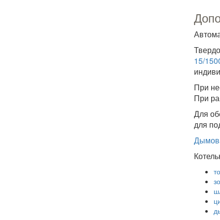
Допо
Автома
Твердо
15/150
индиви
При не
При ра
Для об
для по
Дымов
Котель
то
з
ш
ц
д