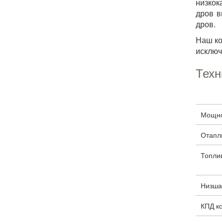
низкок
дров в
дров.
Наш ко
исклю
Техн
Мощнос
Отапл
Топли
Низшая
КПД ко