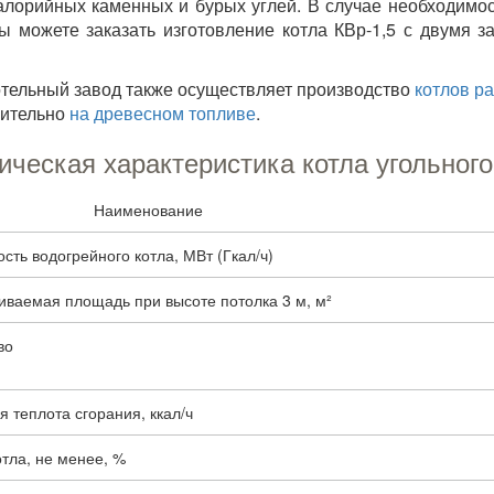
алорийных каменных и бурых углей. В случае необходимос
ы можете заказать изготовление котла КВр-1,5 с двумя з
тельный завод также осуществляет производство
котлов р
чительно
на древесном топливе
.
ическая характеристика котла угольного
Наименование
ть водогрейного котла, МВт (Гкал/ч)
иваемая площадь при высоте потолка 3 м, м²
во
 теплота сгорания, ккал/ч
тла, не менее, %