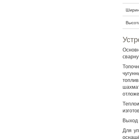
Ширин
Высот
Устр
Основн
сварну
Топочн
чугунн
топлив
шахмат
отложе
Теплои
изгото
Выход 
Для уп
оснащ