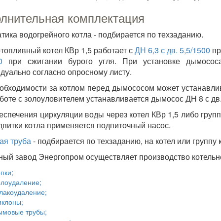
лнительная комплектация
тика водогрейного котла - подбирается по техзаданию.
топливный котел КВр 1,5 работает с
ДН 6,3 с дв. 5,5/1500
пр
0
при сжигании бурого угля. При установке дымососа
дуально согласно опросному листу.
обходимости за котлом перед дымососом может устанавл
боте с золоуловителем устанавливается дымосос ДН 8 с дв.
еспечения циркуляции воды через котел КВр 1,5 либо груп
дпитки котла применяется подпиточный насос.
ая труба
- подбирается по техзаданию, на котел или группу 
ный завод Энергопром осуществляет производство котельн
пки;
олоудаление;
лакоудаление;
иклоны;
ымовые трубы;