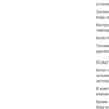
устана
Запорн
воды и
Контр
темпер
Котёл 
Топлив
удаляю
Комп
Котел 
зольни
эксплу
В комп
клапан
Кроме 
блок к