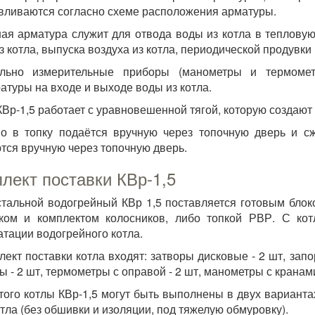
вливаются согласно схеме расположения арматуры.
ая арматура служит для отвода воды из котла в тепловую
з котла, выпуска воздуха из котла, периодической продувки
ольно измерительные приборы (манометры и термоме
атуры на входе и выходе воды из котла.
КВр-1,5 работает с уравновешенной тягой, которую создают
о в топку подаётся вручную через топочную дверь и с
тся вручную через топочную дверь.
лект поставки КВр-1,5
стальной водогрейный КВр 1,5 поставляется готовым блок
ком и комплектом колосников, либо топкой РВР. С кот
атации водогрейного котла.
лект поставки котла входят
: затворы дисковые - 2 шт, зап
ы - 2 шт, термометры с оправой - 2 шт, манометры с кранами 
того котлы КВр-1,5 могут быть выполнены в двух вариантах
отла (без обшивки и изоляции, под тяжелую обмуровку).