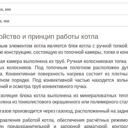
а, мм
а, мм
ойство и принцип работы котла
ым элементом котла является блок котла с ручной топкой
ю конструкцию, состоящую из топочной камеры, топки и кон
ая камера выполнена из труб. Ручная колосниковая топк
ых колосников. Под топочным полотном расположен ду
а. Конвективная поверхность нагрева состоит из плотн
ном порядке. Под конвективной частью находится золь
ний и осмотра труб конвективного пучка.
золяция блока котла выполнена из минераловатных теп
влена из тонколистового окрашенного или полимерного стал
газов производится через газоход, расположенный на задне
равления работой котла, обеспечения расчётных режимо
ён предохранительной и запорной арматурой, контро