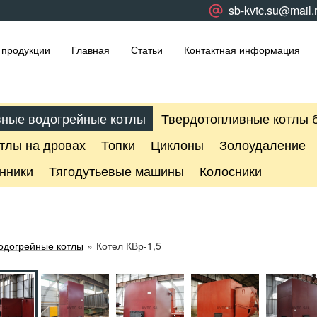
sb-kvtc.su@mail.
 продукции
Главная
Статьи
Контактная информация
ные водогрейные котлы
Твердотопливные котлы 
тлы на дровах
Топки
Циклоны
Золоудаление
нники
Тягодутьевые машины
Колосники
одогрейные котлы
»
Котел КВр-1,5