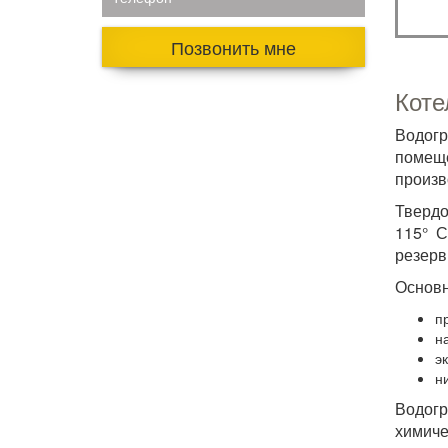
Позвонить мне
Коте
Водог
помеще
произв
Твердо
115° С
резерв
Основн
п
н
э
н
Водогр
химич