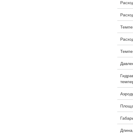
Расход
Расход
Темпе
Расход
Темпе
Давлен
Гидра
темпер
Аэроди
Площа
Габари
Длина